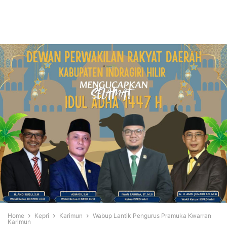
Home
Kepri
Karimun
Wabup Lantik Pengurus Pramuka Kwarran
Karimun