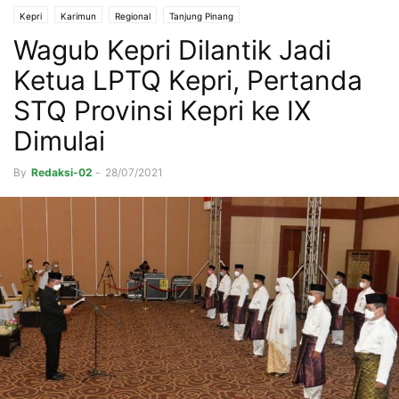
Kepri
Karimun
Regional
Tanjung Pinang
Wagub Kepri Dilantik Jadi
Ketua LPTQ Kepri, Pertanda
STQ Provinsi Kepri ke IX
Dimulai
By
Redaksi-02
-
28/07/2021