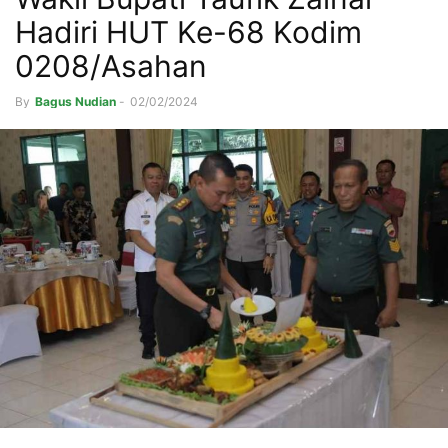
Hadiri HUT Ke-68 Kodim
0208/Asahan
By
Bagus Nudian
-
02/02/2024