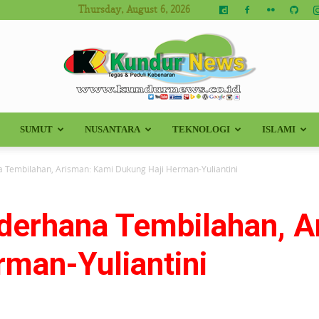
Thursday, August 6, 2026
SUMUT
NUSANTARA
TEKNOLOGI
ISLAMI
Kundur
 Tembilahan, Arisman: Kami Dukung Haji Herman-Yuliantini
derhana Tembilahan, A
News
rman-Yuliantini