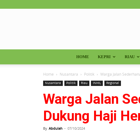
HOME
KEPRI
RIAU
Home
Nusantara
Politik
Warga Jalan Sederhana
Nusantara
Politik
Riau
INHIL
Regional
Warga Jalan Se
Dukung Haji He
By
Abdulah
-
07/10/2024