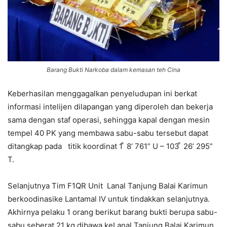
Barang Bukti Narkoba dalam kemasan teh Cina
Keberhasilan menggagalkan penyeludupan ini berkat
informasi intelijen dilapangan yang diperoleh dan bekerja
sama dengan staf operasi, sehingga kapal dengan mesin
tempel 40 PK yang membawa sabu-sabu tersebut dapat
ditangkap pada titik koordinat 1 ̊ 8’ 761” U – 103 ̊ 26’ 295”
T.
Selanjutnya Tim F1QR Unit Lanal Tanjung Balai Karimun
berkoodinasike Lantamal IV untuk tindakkan selanjutnya.
Akhirnya pelaku 1 orang berikut barang bukti berupa sabu-
sabu seberat 21 kg dibawa keLanal Tanjung Balai Karimun