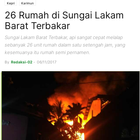
Kepri
Karimun
26 Rumah di Sungai Lakam
Barat Terbakar
Sungai Lakam Barat Terbakar, api sangat cepat melalap
sebanyak 26 unit rumah dalam satu setengah jam, yang
kesemuanya itu rumah semi pernamen.
By
Redaksi-02
-
06/11/2017