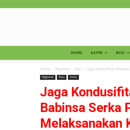
HOME
KEPRI
RIAU
Home
Regional
Riau
Jaga Kondusifitas Wilayah 
Regional
Riau
INHIL
Jaga Kondusifi
Babinsa Serka 
Melaksanakan