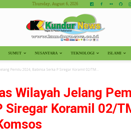
Thursday, August 6, 2026
SUMUT
NUSANTARA
TEKNOLOGI
ISLAMI
Kundur
Jelang Pemilu 2024, Babinsa Serka P Siregar Koramil 02/TM...
tas Wilayah Jelang Pem
News
P Siregar Koramil 02/T
 Komsos