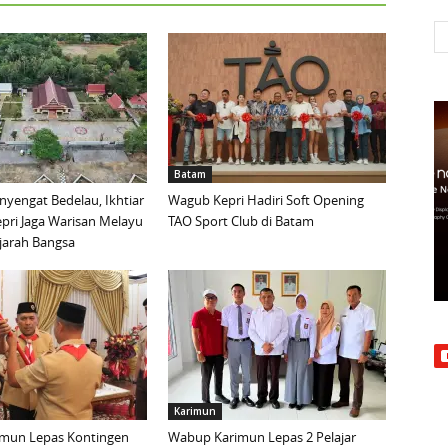
Batam
yengat Bedelau, Ikhtiar
Wagub Kepri Hadiri Soft Opening
pri Jaga Warisan Melayu
TAO Sport Club di Batam
ejarah Bangsa
Karimun
mun Lepas Kontingen
Wabup Karimun Lepas 2 Pelajar