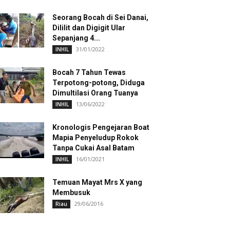
Seorang Bocah di Sei Danai,
Dililit dan Digigit Ular
Sepanjang 4...
31/01/2022
INHIL
Bocah 7 Tahun Tewas
Terpotong-potong, Diduga
Dimultilasi Orang Tuanya
13/06/2022
INHIL
Kronologis Pengejaran Boat
Mapia Penyeludup Rokok
Tanpa Cukai Asal Batam
16/01/2021
INHIL
Temuan Mayat Mrs X yang
Membusuk
29/06/2016
Riau