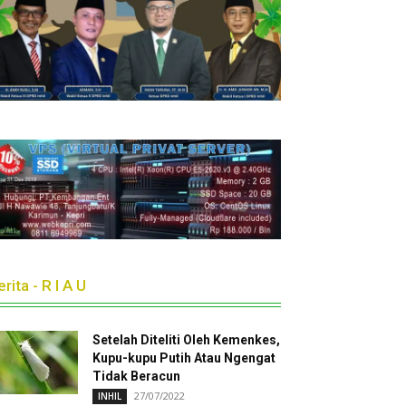
rita - R I A U
Setelah Diteliti Oleh Kemenkes,
Kupu-kupu Putih Atau Ngengat
Tidak Beracun
27/07/2022
INHIL