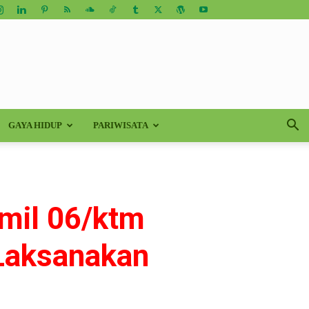
GAYA HIDUP
PARIWISATA
amil 06/ktm
 Laksanakan