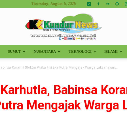
Thursday, August 6, 2026
SUMUT
NUSANTARA
TEKNOLOGI
ISLAMI
Kundur
Babinsa Koramil 06/ktm Praka Fiki Eka Putra Mengajak Warga Laksanakan...
Karhutla, Babinsa Kor
News
 Putra Mengajak Warga