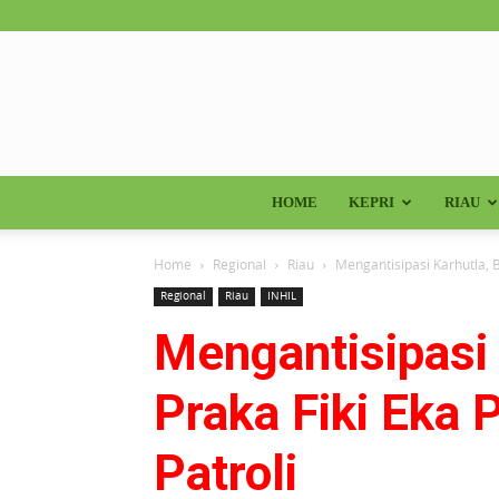
HOME
KEPRI
RIAU
Home
Regional
Riau
Mengantisipasi Karhutla, 
Regional
Riau
INHIL
Mengantisipasi 
Praka Fiki Eka
Patroli