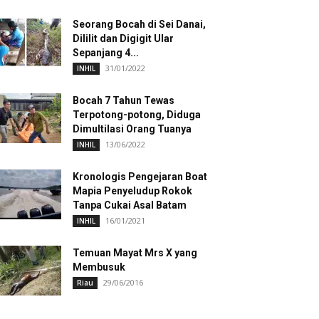
Seorang Bocah di Sei Danai,
Dililit dan Digigit Ular
Sepanjang 4...
31/01/2022
INHIL
Bocah 7 Tahun Tewas
Terpotong-potong, Diduga
Dimultilasi Orang Tuanya
13/06/2022
INHIL
Kronologis Pengejaran Boat
Mapia Penyeludup Rokok
Tanpa Cukai Asal Batam
16/01/2021
INHIL
Temuan Mayat Mrs X yang
Membusuk
29/06/2016
Riau