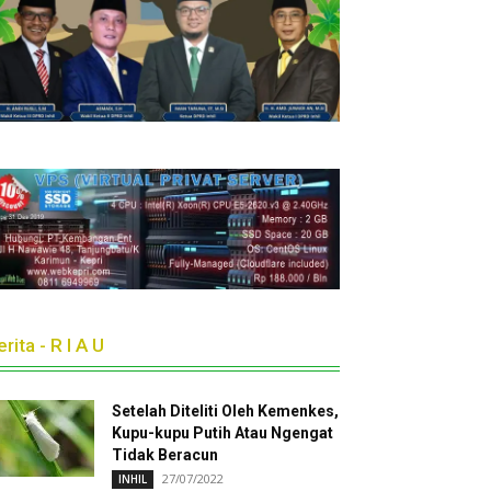
rita - R I A U
Setelah Diteliti Oleh Kemenkes,
Kupu-kupu Putih Atau Ngengat
Tidak Beracun
27/07/2022
INHIL