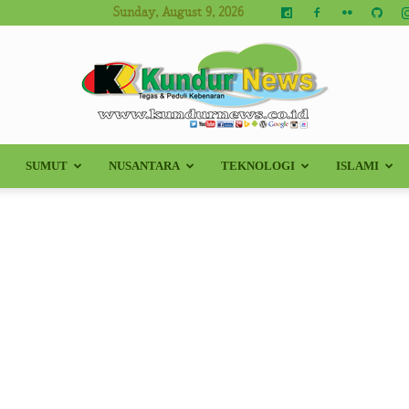
Sunday, August 9, 2026
SUMUT
NUSANTARA
TEKNOLOGI
ISLAMI
Kundur
News