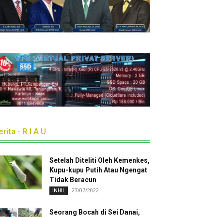
rita - R I A U
Setelah Diteliti Oleh Kemenkes,
Kupu-kupu Putih Atau Ngengat
Tidak Beracun
27/07/2022
INHIL
Seorang Bocah di Sei Danai,