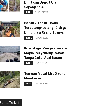
Dililit dan Digigit Ular
Sepanjang 4...
31/01/2022
INHIL
Bocah 7 Tahun Tewas
Terpotong-potong, Diduga
Dimultilasi Orang Tuanya
13/06/2022
INHIL
Kronologis Pengejaran Boat
Mapia Penyeludup Rokok
Tanpa Cukai Asal Batam
16/01/2021
INHIL
Temuan Mayat Mrs X yang
Membusuk
29/06/2016
Riau
Berita Terkini