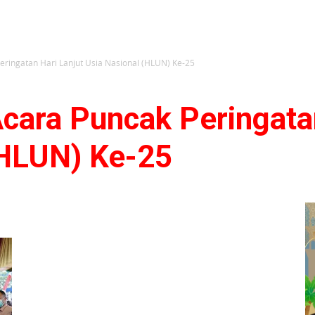
Peringatan Hari Lanjut Usia Nasional (HLUN) Ke-25
Acara Puncak Peringata
(HLUN) Ke-25