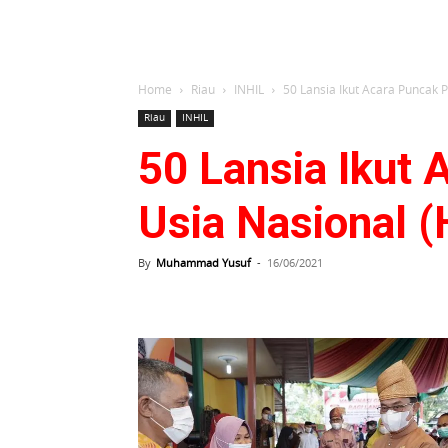
Home
Riau
INHIL
50 Lansia Ikut Acara Puncak 
Riau
INHIL
50 Lansia Ikut 
Usia Nasional 
By
Muhammad Yusuf
-
16/06/2021