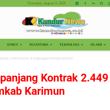
Thursday, August 6, 2026
SUMUT
NUSANTARA
TEKNOLOGI
ISLAMI
Kundur
Kontrak 2.449 Honorer di Lingkungan Pemkab Karimun
panjang Kontrak 2.449
News
mkab Karimun