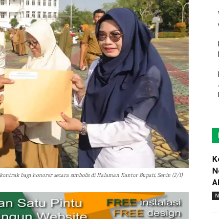
K
N
trak bagi honorer secara simbolis di Halaman Kantor Bupati, Senin (2/1)
A
N