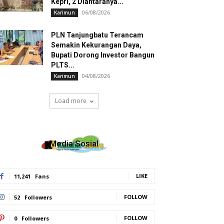
Kepri, 2 Diantaranya...
06/08/2026
Karimun
PLN Tanjungbatu Terancam
Semakin Kekurangan Daya,
Bupati Dorong Investor Bangun
PLTS...
04/08/2026
Karimun
Load more
Media Sosial
LIKE
11,241
Fans
FOLLOW
52
Followers
FOLLOW
0
Followers