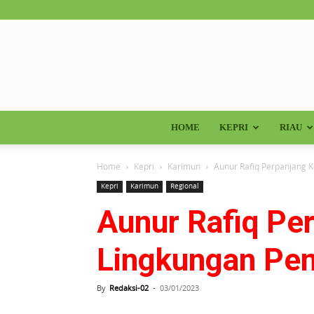
HOME
KEPRI
RIAU
Home
Kepri
Karimun
Aunur Rafiq Perpanjang 
Kepri
Karimun
Regional
Aunur Rafiq Per
Lingkungan Pe
By
Redaksi-02
-
03/01/2023