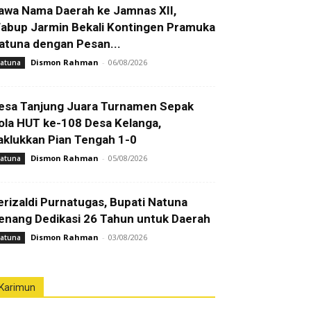
awa Nama Daerah ke Jamnas XII,
abup Jarmin Bekali Kontingen Pramuka
atuna dengan Pesan...
Dismon Rahman
-
06/08/2026
atuna
esa Tanjung Juara Turnamen Sepak
ola HUT ke-108 Desa Kelanga,
aklukkan Pian Tengah 1-0
Dismon Rahman
-
05/08/2026
atuna
erizaldi Purnatugas, Bupati Natuna
enang Dedikasi 26 Tahun untuk Daerah
Dismon Rahman
-
03/08/2026
atuna
Karimun