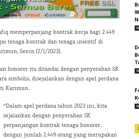
B
W
N
N
iq memperpanjang kontrak kerja bagi 2.449
ai tenaga kontrak dan tenaga insentif di
D
imun, Senin (2/1/2023).
B
T
uan honorer itu ditandai dengan penyerahan SK
N
ra simbolis, disejalankan dengan apel perdana
ati Karimun.
F
K
“Dalam apel perdana tahun 2023 ini, kita
N
sejalankan dengan penyerahan SK
perpanjangan kontrak tenaga honorer,
dengan jumlah 2.449 orang yang merupakan