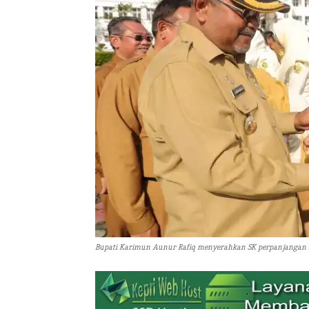
Bupati Karimun Aunur Rafiq menyerahkan SK perpanjangan kon