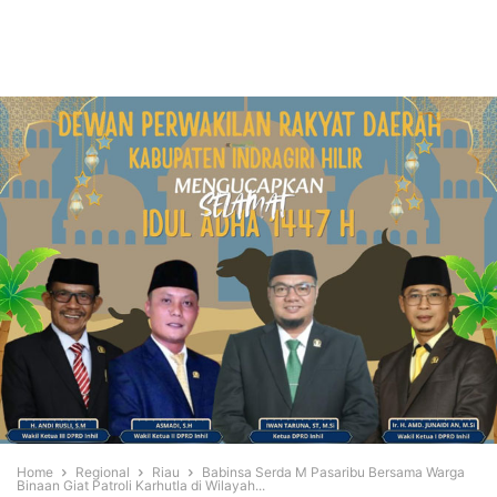
Home
Regional
Riau
Babinsa Serda M Pasaribu Bersama Warga
Binaan Giat Patroli Karhutla di Wilayah...