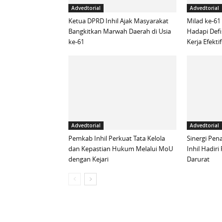
Advedtorial
Advedtorial
Ketua DPRD Inhil Ajak Masyarakat
Milad ke-61
Bangkitkan Marwah Daerah di Usia
Hadapi Defi
ke-61
Kerja Efektif
Advedtorial
Advedtorial
Pemkab Inhil Perkuat Tata Kelola
Sinergi Pen
dan Kepastian Hukum Melalui MoU
Inhil Hadiri
dengan Kejari
Darurat