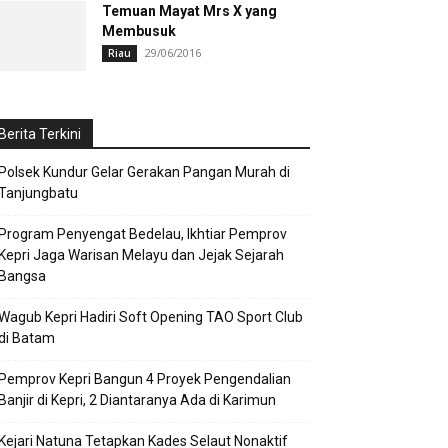
Temuan Mayat Mrs X yang
Membusuk
29/06/2016
Riau
Berita Terkini
Polsek Kundur Gelar Gerakan Pangan Murah di
Tanjungbatu
Program Penyengat Bedelau, Ikhtiar Pemprov
Kepri Jaga Warisan Melayu dan Jejak Sejarah
Bangsa
Wagub Kepri Hadiri Soft Opening TAO Sport Club
di Batam
Pemprov Kepri Bangun 4 Proyek Pengendalian
Banjir di Kepri, 2 Diantaranya Ada di Karimun
Kejari Natuna Tetapkan Kades Selaut Nonaktif