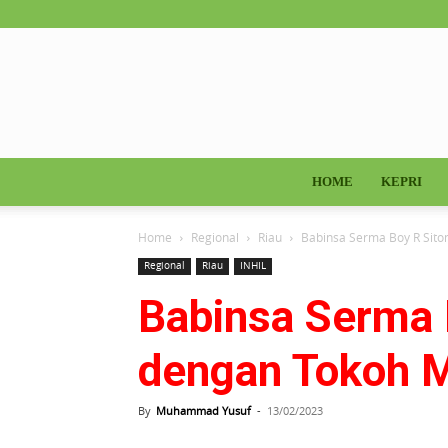
HOME
KEPRI
Home
Regional
Riau
Babinsa Serma Boy R Sito
Regional
Riau
INHIL
Babinsa Serma 
dengan Tokoh M
By
Muhammad Yusuf
-
13/02/2023