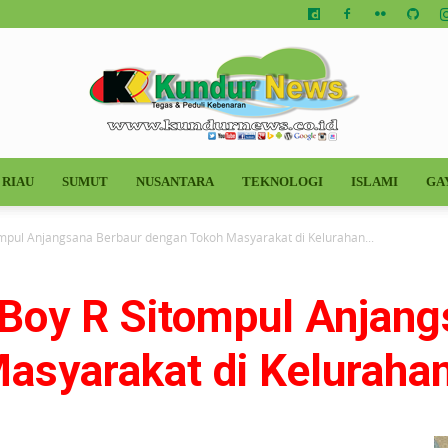
RIAU
SUMUT
NUSANTARA
TEKNOLOGI
ISLAMI
GA
Kundur
mpul Anjangsana Berbaur dengan Tokoh Masyarakat di Kelurahan...
Boy R Sitompul Anjang
News
asyarakat di Keluraha