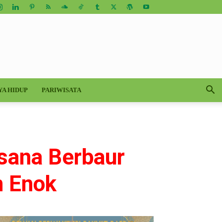
YA HIDUP
PARIWISATA
sana Berbaur
n Enok