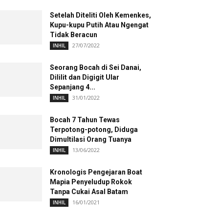
Setelah Diteliti Oleh Kemenkes,
Kupu-kupu Putih Atau Ngengat
Tidak Beracun
27/07/2022
INHIL
Seorang Bocah di Sei Danai,
Dililit dan Digigit Ular
Sepanjang 4...
31/01/2022
INHIL
Bocah 7 Tahun Tewas
Terpotong-potong, Diduga
Dimultilasi Orang Tuanya
13/06/2022
INHIL
Kronologis Pengejaran Boat
Mapia Penyeludup Rokok
Tanpa Cukai Asal Batam
16/01/2021
INHIL