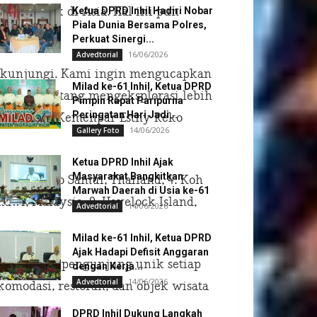
ta terbaik di Asia. Hal ini pun
Ketua DPRD Inhil Hadiri Nobar
Piala Dunia Bersama Polres,
Perkuat Sinergi...
16/06/2026
Advedtorial
 dikunjungi. Kami ingin mengucapkan
Milad ke-61 Inhil, Ketua DPRD
 untuk datang mengeksplorasi lebih
Pimpin Rapat Paripurna
Peringatan Hari Jadi...
 Nusantara Kemenpar Esthy Reko
14/06/2026
Gallery Foto
Ketua DPRD Inhil Ajak
Masyarakat Bangkitkan
ailand, 3. Ko Samui, Thailand, 4. Koh
Marwah Daerah di Usia ke-61
gkawi, Malaysia, 9. Havelock Island,
14/06/2026
Advedtorial
Milad ke-61 Inhil, Ketua DPRD
Ajak Hadapi Defisit Anggaran
u 350 juta pengunjung unik setiap
dengan Kerja...
14/06/2026
Advedtorial
komodasi, restoran, dan objek wisata
DPRD Inhil Dukung Langkah