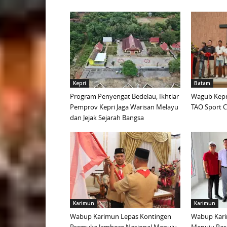
Kepri
Batam
Program Penyengat Bedelau, Ikhtiar
Wagub Kepri
Pemprov Kepri Jaga Warisan Melayu
TAO Sport C
dan Jejak Sejarah Bangsa
Karimun
Karimun
Wabup Karimun Lepas Kontingen
Wabup Kari