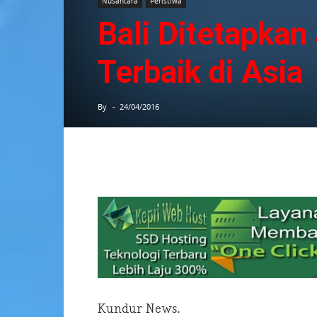
Nusantara
Peristiwa
Bali Ditetapkan
Terbaik di Asia
By
-
24/04/2016
Kundur News.