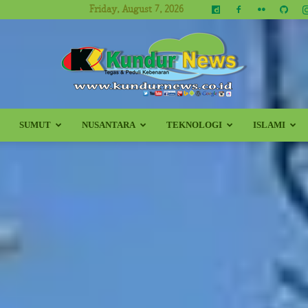
Friday, August 7, 2026
SUMUT
NUSANTARA
TEKNOLOGI
ISLAMI
Kundur
News