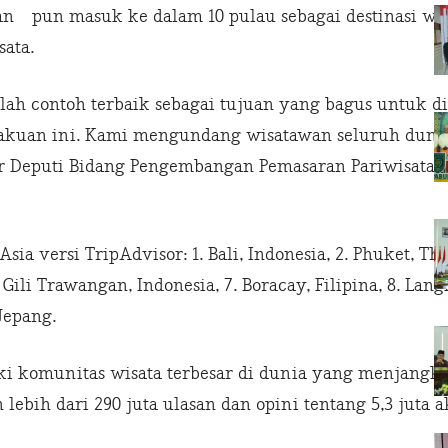
an pun masuk ke dalam 10 pulau sebagai destinasi wisa
ata.
alah contoh terbaik sebagai tujuan yang bagus untuk
gakuan ini. Kami mengundang wisatawan seluruh dunia
ar Deputi Bidang Pengembangan Pemasaran Pariwisata
sia versi TripAdvisor: 1. Bali, Indonesia, 2. Phuket, Th
 Gili Trawangan, Indonesia, 7. Boracay, Filipina, 8. Lan
Jepang.
ki komunitas wisata terbesar di dunia yang menjangka
lebih dari 290 juta ulasan dan opini tentang 5,3 juta a