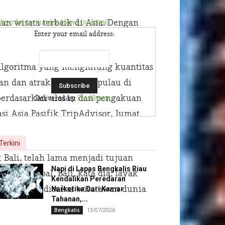
bscribe to Kundur News by Email
an wisata terbaik di Asia. Dengan
Enter your email address:
lgoritma yang menghitung kuantitas
an dan atraksi di pulau-pulau di
 berdasarkan ulasan dan pengakuan
Delivered by
FeedBurner
si Asia Pasifik TripAdvisor, Jumat
Terkini
Bali, telah lama menjadi tujuan
Napi di Lapas Bengkalis Riau
ecara global. Bali, kata dia, layak
Kendalikan Peredaran
ponen yang disukai wisatawan dunia
Narkotika Dari Kamar
Tahanan,...
13/07/2026
Bengkalis