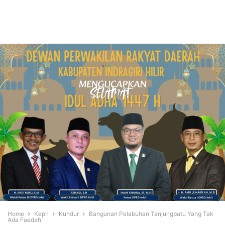
Home
Kepri
Kundur
Bangunan Pelabuhan Tanjungbatu Yang Tak
Ada Faedah