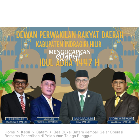
Home
Kepri
Batam
Bea Cukai Batam Kembali Gelar Operasi
Bersama Penertiban di Pelabuhan Telaga Punggur