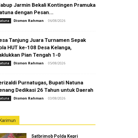
abup Jarmin Bekali Kontingen Pramuka
atuna dengan Pesan...
Dismon Rahman
-
06/08/2026
atuna
esa Tanjung Juara Turnamen Sepak
ola HUT ke-108 Desa Kelanga,
aklukkan Pian Tengah 1-0
Dismon Rahman
-
05/08/2026
atuna
erizaldi Purnatugas, Bupati Natuna
enang Dedikasi 26 Tahun untuk Daerah
Dismon Rahman
-
03/08/2026
atuna
Karimun
Satbrimob Polda Kepri