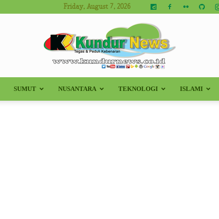
Friday, August 7, 2026
SUMUT
NUSANTARA
TEKNOLOGI
ISLAMI
Kundur
News