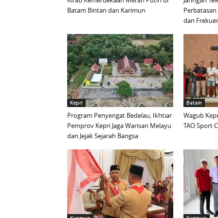
Kirab Kemerdekaan Merah Putih di
Jaringan Te
Batam Bintan dan Karimun
Perbatasan 
dan Frekue
Kepri
Batam
Program Penyengat Bedelau, Ikhtiar
Wagub Kepri
Pemprov Kepri Jaga Warisan Melayu
TAO Sport C
dan Jejak Sejarah Bangsa