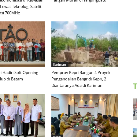
lekomunikasi di Kawasan
Pangan Murah di Tanjungbatu
Lewat Teknologi Satelit
nsi 700MHz
Karimun
 Hadiri Soft Opening
Pemprov Kepri Bangun 4 Proyek
lub di Batam
Pengendalian Banjir di Kepri, 2
T
Diantaranya Ada di Karimun