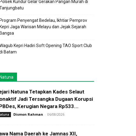
Polsek Kundur Gelar Gerakan Pangan Murah di
Tanjungbatu
Program Penyengat Bedelau, Ikhtiar Pemprov
Kepri Jaga Warisan Melayu dan Jejak Sejarah
Bangsa
Wagub Kepri Hadiri Soft Opening TAO Sport Club
di Batam
Natuna
ejari Natuna Tetapkan Kades Selaut
onaktif Jadi Tersangka Dugaan Korupsi
PBDes, Kerugian Negara Rp533...
Dismon Rahman
-
06/08/2026
atuna
awa Nama Daerah ke Jamnas XII,