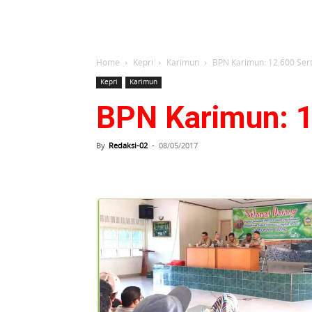
Home
Kepri
Karimun
BPN Karimun: 12.600 Serti
Kepri
Karimun
BPN Karimun: 12
By
Redaksi-02
-
08/05/2017