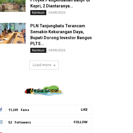
Proyek Pengendalian Banjir di
Kepri, 2 Diantaranya...
06/08/2026
Karimun
PLN Tanjungbatu Terancam
Semakin Kekurangan Daya,
Bupati Dorong Investor Bangun
PLTS...
04/08/2026
Karimun
Load more
Media Sosial
LIKE
11,241
Fans
FOLLOW
52
Followers