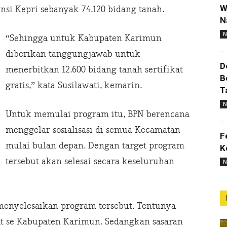
W
si Kepri sebanyak 74.120 bidang tanah.
N
N
“Sehingga untuk Kabupaten Karimun
diberikan tanggungjawab untuk
D
menerbitkan 12.600 bidang tanah sertifikat
B
gratis,” kata Susilawati, kemarin.
T
N
Untuk memulai program itu, BPN berencana
menggelar sosialisasi di semua Kecamatan
F
mulai bulan depan. Dengan target program
K
tersebut akan selesai secara keseluruhan
N
enyelesaikan program tersebut. Tentunya
t se Kabupaten Karimun. Sedangkan sasaran