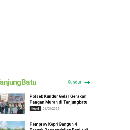
anjungBatu
Kundur
Polsek Kundur Gelar Gerakan
Pangan Murah di Tanjungbatu
06/08/2026
Kepri
Pemprov Kepri Bangun 4