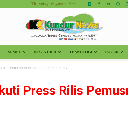
Thursday, August 6, 2026
SUMUT
NUSANTARA
TEKNOLOGI
ISLAMI
Kundur
ess Rilis Pemusnahan Narkoba Seberat 50Kg
Ikuti Press Rilis Pemu
News