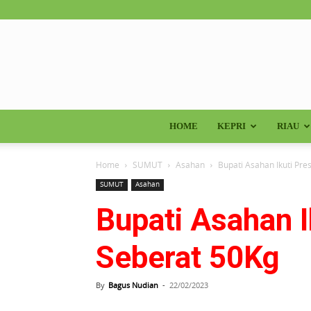
HOME
KEPRI
RIAU
Home
SUMUT
Asahan
Bupati Asahan Ikuti Pr
SUMUT
Asahan
Bupati Asahan 
Seberat 50Kg
By
Bagus Nudian
-
22/02/2023