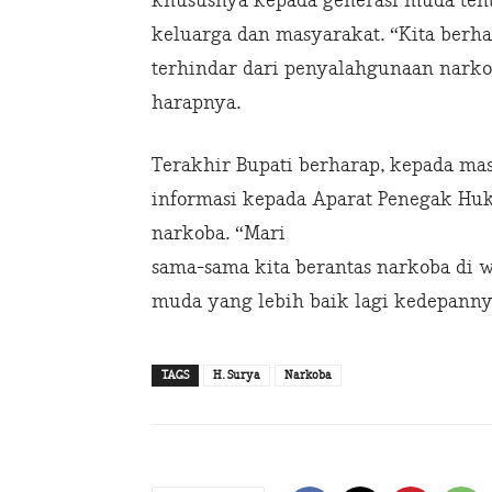
khususnya kepada generasi muda tenta
keluarga dan masyarakat. “Kita ber
terhindar dari penyalahgunaan narkob
harapnya.
Terakhir Bupati berharap, kepada m
informasi kepada Aparat Penegak Huk
narkoba. “Mari
sama-sama kita berantas narkoba di 
muda yang lebih baik lagi kedepannya
TAGS
H. Surya
Narkoba