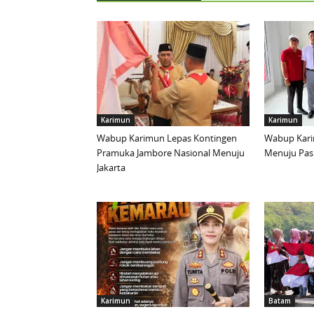
Karimun
Karimun
Wabup Karimun Lepas Kontingen
Wabup Kari
Pramuka Jambore Nasional Menuju
Menuju Pask
Jakarta
Karimun
Batam