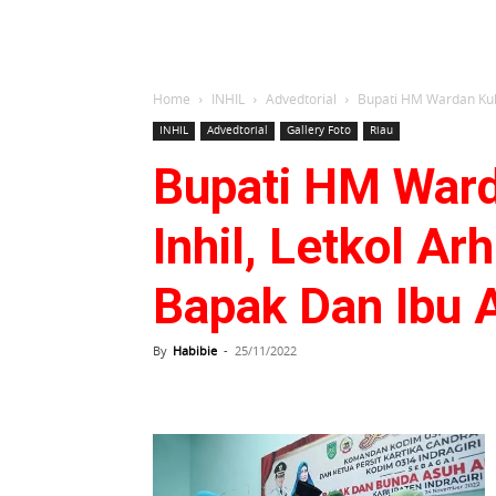
Home
INHIL
Advedtorial
Bupati HM Wardan Kuk
INHIL
Advedtorial
Gallery Foto
Riau
Bupati HM War
Inhil, Letkol A
Bapak Dan Ibu 
By
Habibie
-
25/11/2022