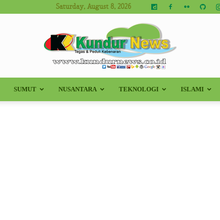
Saturday, August 8, 2026
SUMUT
NUSANTARA
TEKNOLOGI
ISLAMI
Kundur
News