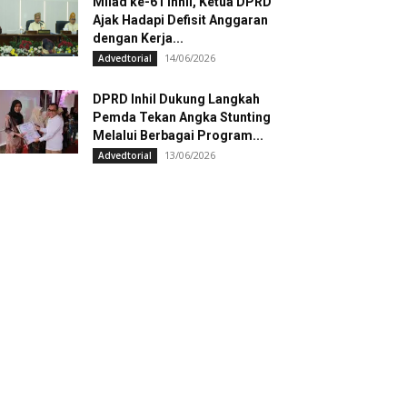
Milad ke-61 Inhil, Ketua DPRD
Ajak Hadapi Defisit Anggaran
dengan Kerja...
14/06/2026
Advedtorial
DPRD Inhil Dukung Langkah
Pemda Tekan Angka Stunting
Melalui Berbagai Program...
13/06/2026
Advedtorial