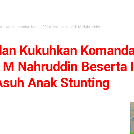
uhkan Komandan Kodim 0314 Inhil, Letkol Arh M Nahruddin...
dan Kukuhkan Komanda
rh M Nahruddin Beserta 
Asuh Anak Stunting