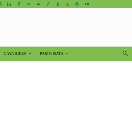
GAYA HIDUP
PARIWISATA