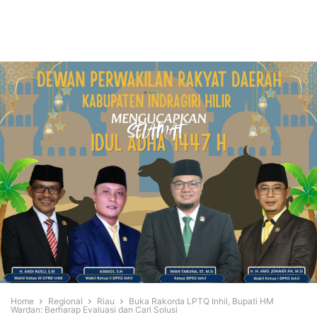
Home
Regional
Riau
Buka Rakorda LPTQ Inhil, Bupati HM
Wardan: Berharap Evaluasi dan Cari Solusi