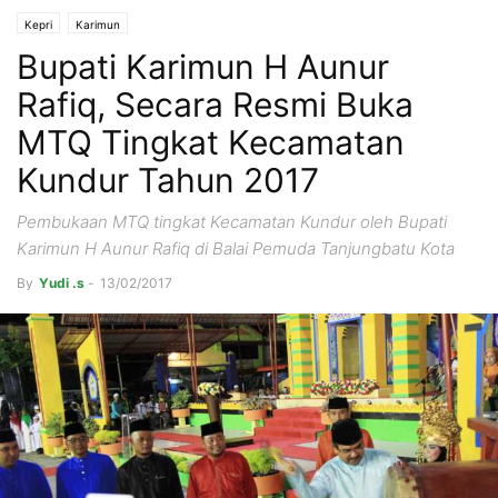
Kepri
Karimun
Bupati Karimun H Aunur
Rafiq, Secara Resmi Buka
MTQ Tingkat Kecamatan
Kundur Tahun 2017
Pembukaan MTQ tingkat Kecamatan Kundur oleh Bupati
Karimun H Aunur Rafiq di Balai Pemuda Tanjungbatu Kota
By
Yudi .s
-
13/02/2017