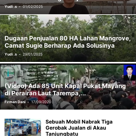
Yudi .s
-
01/02/2025
Dugaan Penjualan 80 HA Lahan Mangrove,
Camat Sugie Berharap Ada Solusinya
Yudi .s
-
29/01/2025
(Video) Ada 85 Unit Kapal Pukat Mayang
di Perairan Laut Tarempa,...
Firman Dani
-
17/09/2020
Sebuah Mobil Nabrak Tiga
Gerobak Jualan di Akau
Tanjungbatu