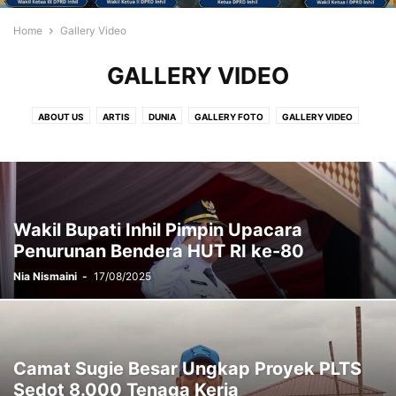
Home
Gallery Video
GALLERY VIDEO
ABOUT US
ARTIS
DUNIA
GALLERY FOTO
GALLERY VIDEO
GAYA HIDUP
IKLAN
ISLAMI
IWO
NUSANTARA
OPINI
PARIWISATA
PEDOMAN PEMBERITAAN MEDIA SYBER
POS IKLAN
REGIONAL
TEKNOLOGI
Wakil Bupati Inhil Pimpin Upacara
Penurunan Bendera HUT RI ke-80
Nia Nismaini
-
17/08/2025
Camat Sugie Besar Ungkap Proyek PLTS
Sedot 8.000 Tenaga Kerja