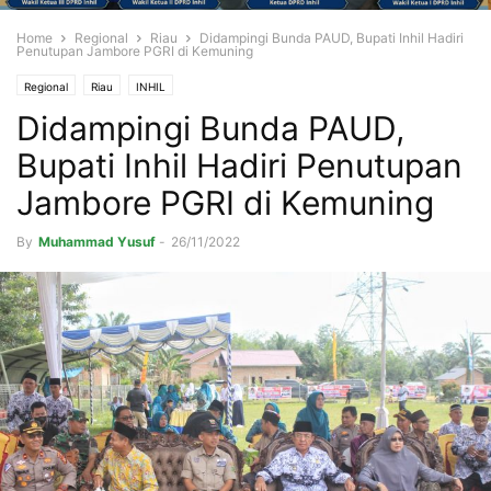
Home
Regional
Riau
Didampingi Bunda PAUD, Bupati Inhil Hadiri
Penutupan Jambore PGRI di Kemuning
Regional
Riau
INHIL
Didampingi Bunda PAUD,
Bupati Inhil Hadiri Penutupan
Jambore PGRI di Kemuning
By
Muhammad Yusuf
-
26/11/2022