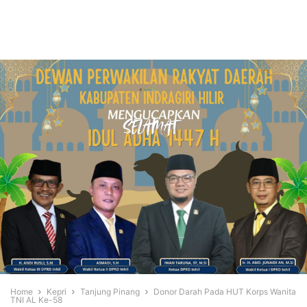
Home
Kepri
Tanjung Pinang
Donor Darah Pada HUT Korps Wanita
TNI AL Ke-58