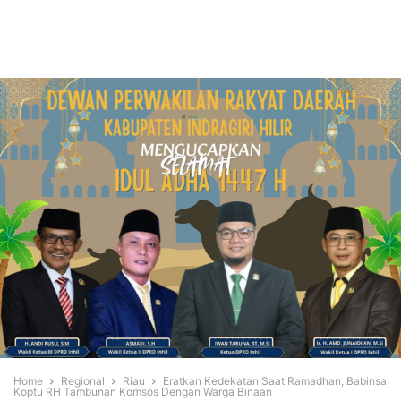
Home
Regional
Riau
Eratkan Kedekatan Saat Ramadhan, Babinsa
Koptu RH Tambunan Komsos Dengan Warga Binaan