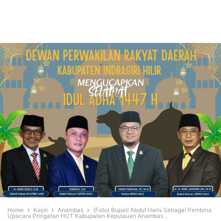
Home
Kepri
Anambas
(Foto) Bupati Abdul Haris Sebagai Pembina
Upacara Pringatan HUT Kabupaten Kepulauan Anambas...