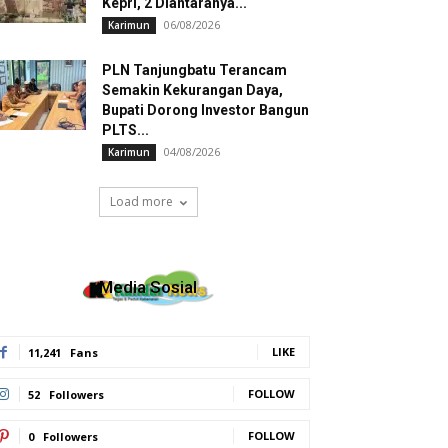
Kepri, 2 Diantaranya...
06/08/2026
Karimun
PLN Tanjungbatu Terancam
Semakin Kekurangan Daya,
Bupati Dorong Investor Bangun
PLTS...
04/08/2026
Karimun
Load more
Media Sosial
LIKE
11,241
Fans
FOLLOW
52
Followers
FOLLOW
0
Followers