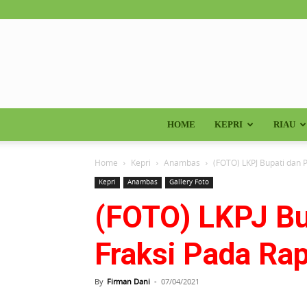
HOME
KEPRI
RIAU
Home
Kepri
Anambas
(FOTO) LKPJ Bupati da
Kepri
Anambas
Gallery Foto
(FOTO) LKPJ B
Fraksi Pada Ra
By
Firman Dani
-
07/04/2021