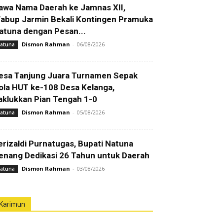
awa Nama Daerah ke Jamnas XII,
abup Jarmin Bekali Kontingen Pramuka
atuna dengan Pesan...
Dismon Rahman
-
06/08/2026
atuna
esa Tanjung Juara Turnamen Sepak
ola HUT ke-108 Desa Kelanga,
aklukkan Pian Tengah 1-0
Dismon Rahman
-
05/08/2026
atuna
erizaldi Purnatugas, Bupati Natuna
enang Dedikasi 26 Tahun untuk Daerah
Dismon Rahman
-
03/08/2026
atuna
Karimun