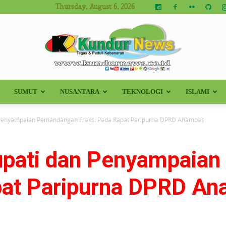
Thursday, August 6, 2026
SUMUT
NUSANTARA
TEKNOLOGI
ISLAMI
Kundur
n Penyampaian Pemandangan Fraksi Pada Rapat Paripurna DPRD Anambas
upati dan Penyampaia
News
pat Paripurna DPRD A