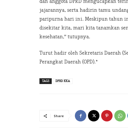
dan anggota DPRD mengucapkan terim
jajarannya, serta hadirin tamu undan
paripurna hari ini. Meskipun tahun 
disekitar kita, mari kita tanamkan s
kesehatan,” tutupnya.
Turut hadir oleh Sekretaris Daerah (
Perangkat Daerah (OPD).*
TAGS
DPRD KKA
Share