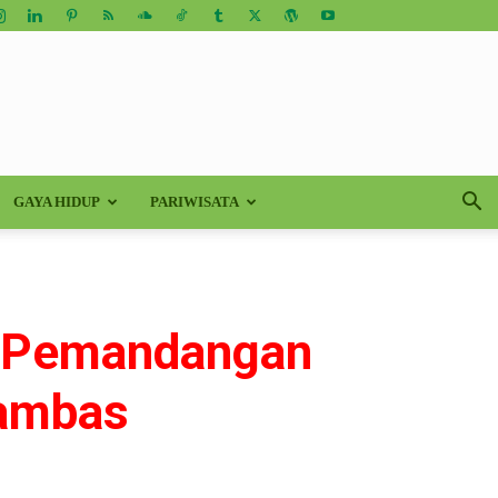
GAYA HIDUP
PARIWISATA
n Pemandangan
nambas