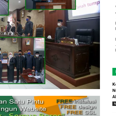
K
N
A
N