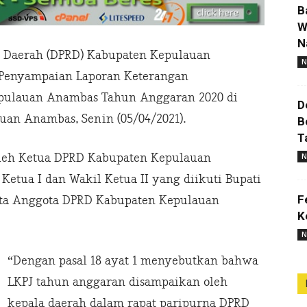
B
W
N
 Daerah (DPRD) Kabupaten Kepulauan
N
 Penyampaian Laporan Keterangan
epulauan Anambas Tahun Anggaran 2020 di
D
an Anambas, Senin (05/04/2021).
B
T
oleh Ketua DPRD Kabupaten Kepulauan
N
etua I dan Wakil Ketua II yang diikuti Bupati
F
ta Anggota DPRD Kabupaten Kepulauan
K
N
“Dengan pasal 18 ayat 1 menyebutkan bahwa
LKPJ tahun anggaran disampaikan oleh
kepala daerah dalam rapat paripurna DPRD