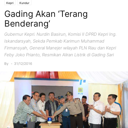
Kepri
Kundur
Gading Akan ‘Terang
Benderang’
Gubernur Kepri. Nurdin Basirun, Komisi II DPRD Kepri Ing.
Iskandarsyah, Sekda Pemkab Karimun Muhammad
Firmansyah, General Manejer wilayah PLN Riau dan Kepri
Feby Joko Prianto, Resmikan Aliran Listrik di Gading Sari
By
-
31/12/2016