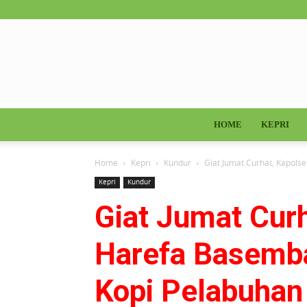
HOME
KEPRI
Home
Kepri
Kundur
Giat Jumat Curhat, Kapol
Kepri
Kundur
Giat Jumat Cur
Harefa Basemba
Kopi Pelabuhan