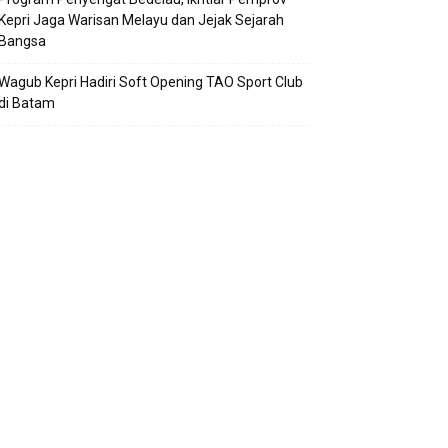
Kepri Jaga Warisan Melayu dan Jejak Sejarah
Bangsa
Wagub Kepri Hadiri Soft Opening TAO Sport Club
di Batam
Pemprov Kepri Bangun 4 Proyek Pengendalian
Banjir di Kepri, 2 Diantaranya Ada di Karimun
Kejari Natuna Tetapkan Kades Selaut Nonaktif
Jadi Tersangka Dugaan Korupsi APBDes,
Kerugian Negara Rp533 Juta
Natuna
ejari Natuna Tetapkan Kades Selaut
onaktif Jadi Tersangka Dugaan Korupsi
PBDes, Kerugian Negara Rp533...