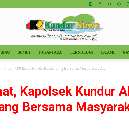
RIAU
SUMUT
NUSANTARA
TEKNOLOGI
ISLAMI
GA
Kundur
sek Kundur AKP Buala Harefa Basembang Bersama Masyarakat Di...
hat, Kapolsek Kundur 
News
ng Bersama Masyaraka