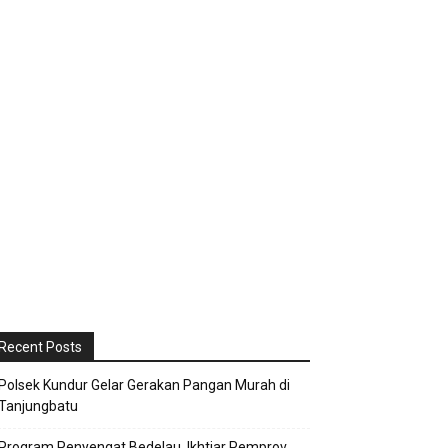
Recent Posts
Polsek Kundur Gelar Gerakan Pangan Murah di
Tanjungbatu
Program Penyengat Bedelau, Ikhtiar Pemprov