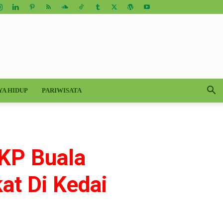
YA HIDUP
PARIWISATA
AKP Buala
t Di Kedai