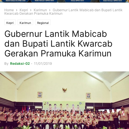
Home
Kepri
Karimun
Gubernur Lantik Mabicab dan Bupati Lantik
Kwarcab Gerakan Pramuka Karimun
Kepri
Karimun
Regional
Gubernur Lantik Mabicab
dan Bupati Lantik Kwarcab
Gerakan Pramuka Karimun
By
Redaksi-02
-
11/01/2019