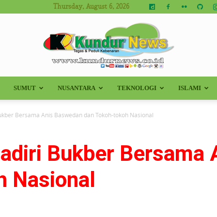
Thursday, August 6, 2026
SUMUT
NUSANTARA
TEKNOLOGI
ISLAMI
Kundur
 Bukber Bersama Anis Baswedan dan Tokoh-tokoh Nasional
 Hadiri Bukber Bersama
News
h Nasional