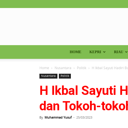
HOME
KEPRI
RIAU
Home
Nusantara
Politik
H Ikbal Sayuti Hadiri
Nusantara
Politik
H Ikbal Sayuti
dan Tokoh-toko
By
Muhammad Yusuf
-
25/03/2023