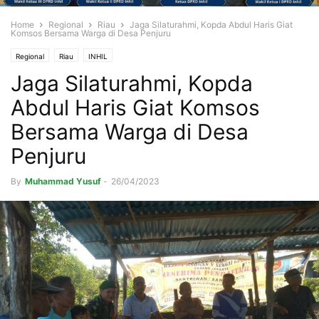
Home
Regional
Riau
Jaga Silaturahmi, Kopda Abdul Haris Giat
Komsos Bersama Warga di Desa Penjuru
Regional
Riau
INHIL
Jaga Silaturahmi, Kopda
Abdul Haris Giat Komsos
Bersama Warga di Desa
Penjuru
By
Muhammad Yusuf
-
26/04/2023