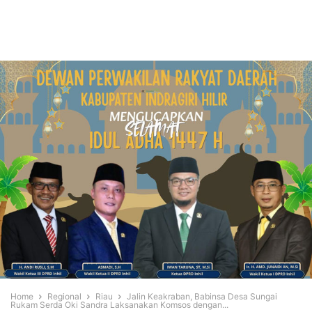
Home
Regional
Riau
Jalin Keakraban, Babinsa Desa Sungai
Rukam Serda Oki Sandra Laksanakan Komsos dengan...