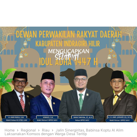
Home
Regional
Riau
Jalin Sinergiritas, Babinsa Koptu Al Alim
Laksanakan Komsos dengan Warga Desa Teritip