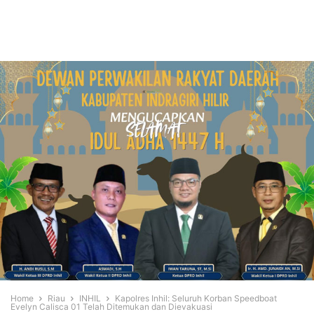
Home
Riau
INHIL
Kapolres Inhil: Seluruh Korban Speedboat
Evelyn Calisca 01 Telah Ditemukan dan Dievakuasi