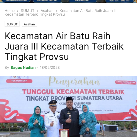
Home
SUMUT
Asahan
Kecamatan Air Batu Raih Juara III
Kecamatan Terbaik Tingkat Provsu
SUMUT
Asahan
Kecamatan Air Batu Raih
Juara III Kecamatan Terbaik
Tingkat Provsu
By
Bagus Nudian
-
18/02/2023