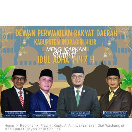
Home
Regional
Riau
Koptu Al Alim Laksanakan Giat Wasbang di
MTS Darul Hidayah Desa Penjuru