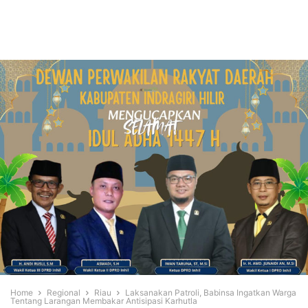
Home
Regional
Riau
Laksanakan Patroli, Babinsa Ingatkan Warga
Tentang Larangan Membakar Antisipasi Karhutla