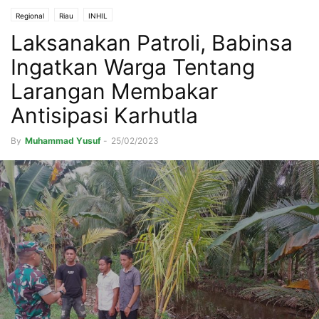
Regional
Riau
INHIL
Laksanakan Patroli, Babinsa
Ingatkan Warga Tentang
Larangan Membakar
Antisipasi Karhutla
By
Muhammad Yusuf
-
25/02/2023