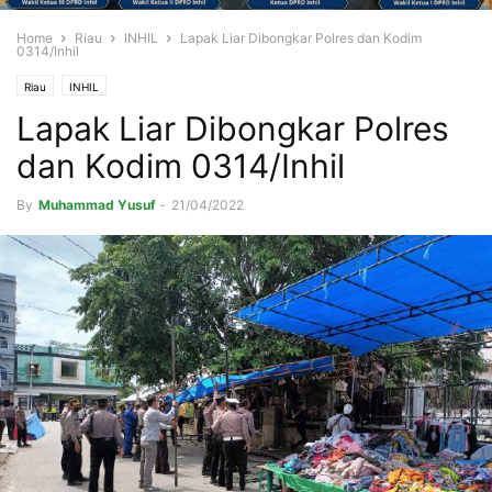
Home
Riau
INHIL
Lapak Liar Dibongkar Polres dan Kodim
0314/Inhil
Riau
INHIL
Lapak Liar Dibongkar Polres
dan Kodim 0314/Inhil
By
Muhammad Yusuf
-
21/04/2022