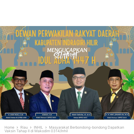
Home
Riau
INHIL
Masyarakat Berbondong-bondong Dapatkan
Vaksin Tahap II di Makodim 0314/Inhil