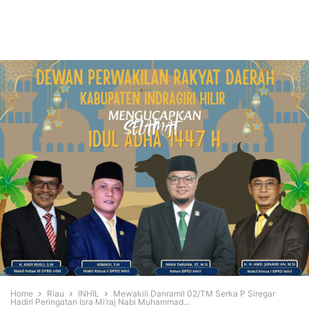
Home
Riau
INHIL
Mewakili Danramil 02/TM Serka P Siregar
Hadiri Peringatan Isra Mi’raj Nabi Muhammad...