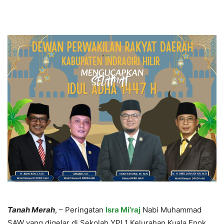
Tanah Merah
, – Peringatan
Isra Mi’raj
Nabi Muhammad
SAW yang digelar di Sekolah YPI 1 Kelurahan Kuala Enok,