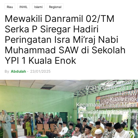
Riau
INHIL
Islami
Regional
Mewakili Danramil 02/TM
Serka P Siregar Hadiri
Peringatan Isra Mi’raj Nabi
Muhammad SAW di Sekolah
YPI 1 Kuala Enok
By
Abdulah
-
23/01/2025