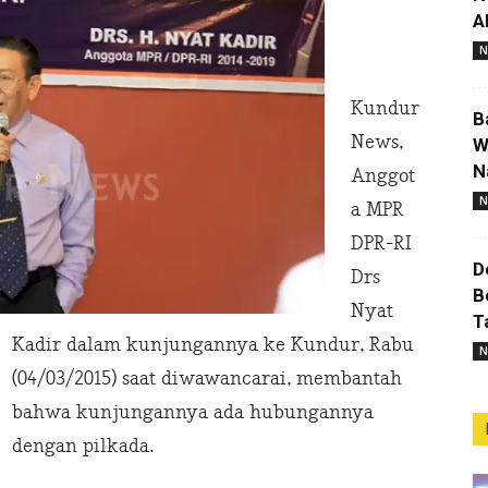
A
N
Kundur
B
News,
W
N
Anggot
N
a MPR
DPR-RI
D
Drs
B
Nyat
T
Kadir dalam kunjungannya ke Kundur, Rabu
N
(04/03/2015) saat diwawancarai, membantah
bahwa kunjungannya ada hubungannya
dengan pilkada.