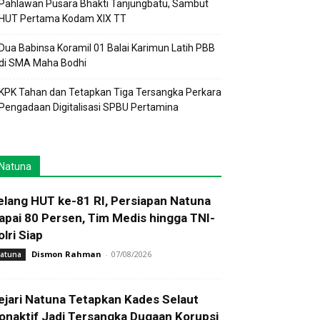
Pahlawan Pusara Bhakti Tanjungbatu, Sambut
HUT Pertama Kodam XIX TT
Dua Babinsa Koramil 01 Balai Karimun Latih PBB
di SMA Maha Bodhi
KPK Tahan dan Tetapkan Tiga Tersangka Perkara
Pengadaan Digitalisasi SPBU Pertamina
Natuna
elang HUT ke-81 RI, Persiapan Natuna
apai 80 Persen, Tim Medis hingga TNI-
olri Siap
Dismon Rahman
-
07/08/2026
atuna
ejari Natuna Tetapkan Kades Selaut
onaktif Jadi Tersangka Dugaan Korupsi