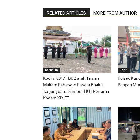
RELATED ARTICLES
MORE FROM AUTHOR
Karimun
Kepri
Kodim 0317 TBK Ziarah Taman
Polsek Kund
Makam Pahlawan Pusara Bhakti
Pangan Mur
Tanjungbatu, Sambut HUT Pertama
Kodam XIX TT