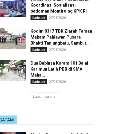
Koordinasi Sosialisasi
pedoman Montiroing KPK RI
07/08/2026
Karimun
Kodim 0317 TBK Ziarah Taman
Makam Pahlawan Pusara
Bhakti Tanjungbatu, Sambut...
07/08/2026
Karimun
Dua Babinsa Koramil 01 Balai
Karimun Latih PBB di SMA
Maha...
07/08/2026
Karimun
Load more
BATAM