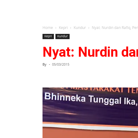
Home
Kepri
Kundur
Nyat: Nurdin dan Rafiq, P
Kepri
Kundur
Nyat: Nurdin d
By
-
05/03/2015