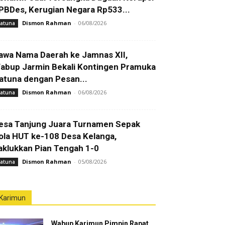
PBDes, Kerugian Negara Rp533...
Dismon Rahman
-
06/08/2026
atuna
awa Nama Daerah ke Jamnas XII,
abup Jarmin Bekali Kontingen Pramuka
atuna dengan Pesan...
Dismon Rahman
-
06/08/2026
atuna
esa Tanjung Juara Turnamen Sepak
ola HUT ke-108 Desa Kelanga,
aklukkan Pian Tengah 1-0
Dismon Rahman
-
05/08/2026
atuna
Karimun
Wabup Karimun Pimpin Rapat