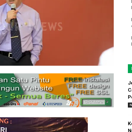
J
C
P
N
K
N