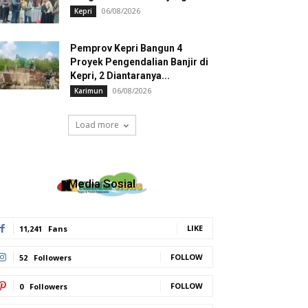
06/08/2026
Kepri
Pemprov Kepri Bangun 4
Proyek Pengendalian Banjir di
Kepri, 2 Diantaranya...
06/08/2026
Karimun
Load more
Media Sosial
LIKE
11,241
Fans
FOLLOW
52
Followers
FOLLOW
0
Followers