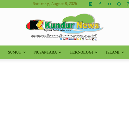
Saturday, August 8, 2026
SUMUT
NUSANTARA
TEKNOLOGI
ISLAMI
Kundur
News