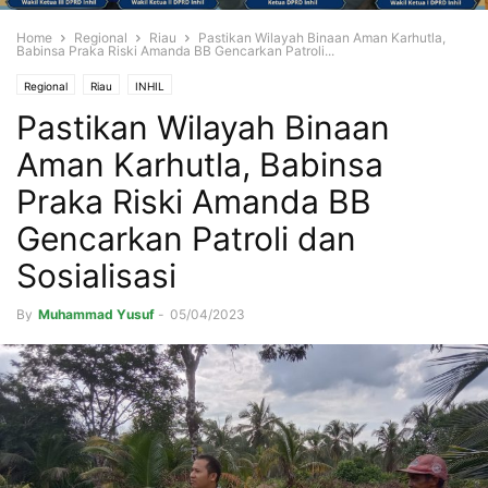
Home
Regional
Riau
Pastikan Wilayah Binaan Aman Karhutla,
Babinsa Praka Riski Amanda BB Gencarkan Patroli...
Regional
Riau
INHIL
Pastikan Wilayah Binaan
Aman Karhutla, Babinsa
Praka Riski Amanda BB
Gencarkan Patroli dan
Sosialisasi
By
Muhammad Yusuf
-
05/04/2023