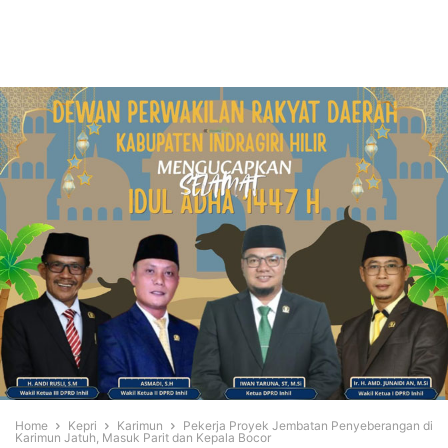
Home
Kepri
Karimun
Pekerja Proyek Jembatan Penyeberangan di
Karimun Jatuh, Masuk Parit dan Kepala Bocor