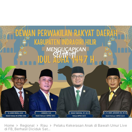
Home
Regional
Riau
Pelaku Kekerasan Anak di Bawah Umur Live
di FB, Berhasil Diciduk Sat...