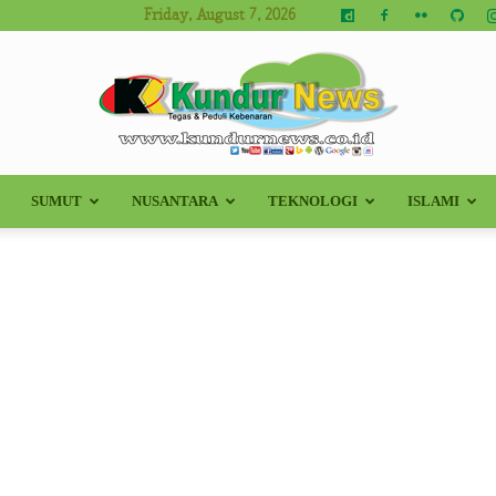
Friday, August 7, 2026
SUMUT
NUSANTARA
TEKNOLOGI
ISLAMI
Kundur
News