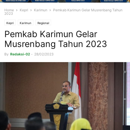
Home
Kepri
Karimun
Pemkab Karimun Gelar Musrenbang Tahun
2023
Kepri
Karimun
Regional
Pemkab Karimun Gelar
Musrenbang Tahun 2023
By
Redaksi-02
-
28/02/2023