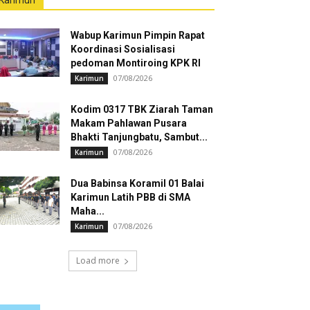
Karimun
Wabup Karimun Pimpin Rapat
Koordinasi Sosialisasi
pedoman Montiroing KPK RI
07/08/2026
Karimun
Kodim 0317 TBK Ziarah Taman
Makam Pahlawan Pusara
Bhakti Tanjungbatu, Sambut...
07/08/2026
Karimun
Dua Babinsa Koramil 01 Balai
Karimun Latih PBB di SMA
Maha...
07/08/2026
Karimun
Load more