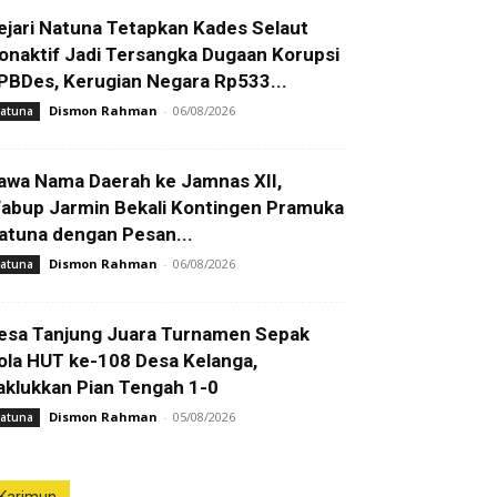
ejari Natuna Tetapkan Kades Selaut
onaktif Jadi Tersangka Dugaan Korupsi
PBDes, Kerugian Negara Rp533...
Dismon Rahman
-
06/08/2026
atuna
awa Nama Daerah ke Jamnas XII,
abup Jarmin Bekali Kontingen Pramuka
atuna dengan Pesan...
Dismon Rahman
-
06/08/2026
atuna
esa Tanjung Juara Turnamen Sepak
ola HUT ke-108 Desa Kelanga,
aklukkan Pian Tengah 1-0
Dismon Rahman
-
05/08/2026
atuna