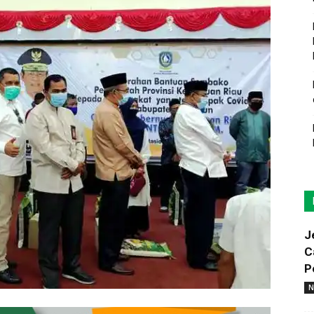
J
C
P
N