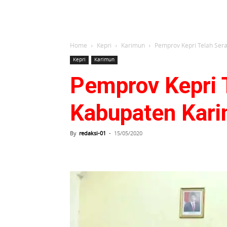
Home
Kepri
Karimun
Pemprov Kepri Telah Se
Kepri
Karimun
Pemprov Kepri 
Kabupaten Kar
By
redaksi-01
-
15/05/2020