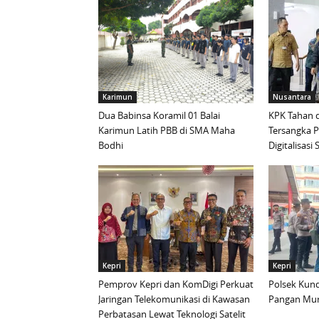
Karimun
Nusantara
Dua Babinsa Koramil 01 Balai
KPK Tahan d
Karimun Latih PBB di SMA Maha
Tersangka 
Bodhi
Digitalisas
Kepri
Kepri
Pemprov Kepri dan KomDigi Perkuat
Polsek Kund
Jaringan Telekomunikasi di Kawasan
Pangan Mur
Perbatasan Lewat Teknologi Satelit