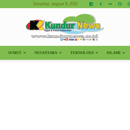
Saturday, August 8, 2026
SUMUT
NUSANTARA
TEKNOLOGI
ISLAMI
Kundur
News