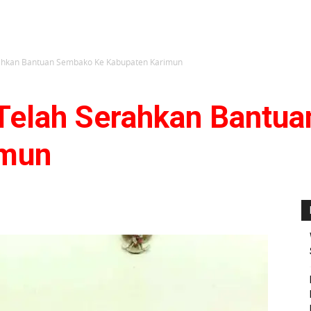
rahkan Bantuan Sembako Ke Kabupaten Karimun
Telah Serahkan Bantu
imun