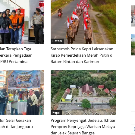
Batam
an Tetapkan Tiga
Satbrimob Polda Kepri Laksanakan
Perkara Pengadaan
Kirab Kemerdekaan Merah Putih di
i SPBU Pertamina
Batam Bintan dan Karimun
Kepri
ur Gelar Gerakan
Program Penyengat Bedelau, Ikhtiar
ah di Tanjungbatu
Pemprov Kepri Jaga Warisan Melayu
dan Jejak Sejarah Bangsa