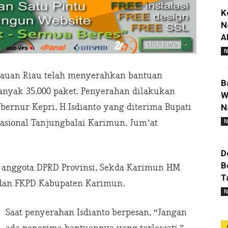
K
N
A
N
lauan Riau telah menyerahkan bantuan
B
nyak 35.000 paket. Penyerahan dilakukan
W
bernur Kepri, H Isdianto yang diterima Bupati
N
N
asional Tanjungbalai Karimun, Jum’at
D
B
 anggota DPRD Provinsi, Sekda Karimun HM
T
dan FKPD Kabupaten Karimun.
N
Saat penyerahan Isdianto berpesan, “Jangan