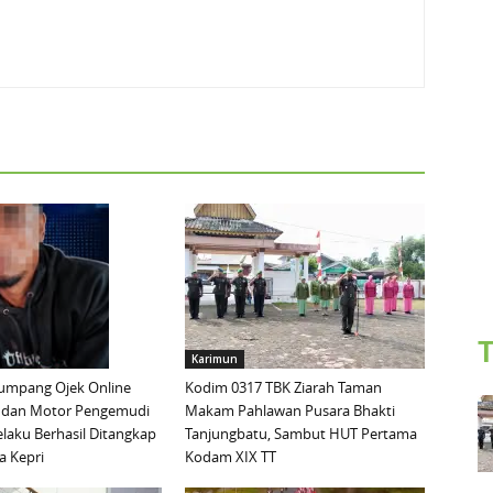
T
Karimun
mpang Ojek Online
Kodim 0317 TBK Ziarah Taman
 dan Motor Pengemudi
Makam Pahlawan Pusara Bhakti
elaku Berhasil Ditangkap
Tanjungbatu, Sambut HUT Pertama
a Kepri
Kodam XIX TT