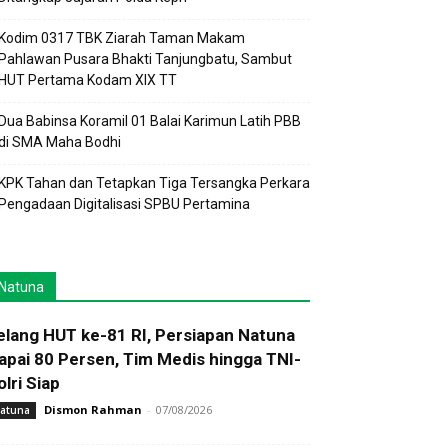
Kodim 0317 TBK Ziarah Taman Makam
Pahlawan Pusara Bhakti Tanjungbatu, Sambut
HUT Pertama Kodam XIX TT
Dua Babinsa Koramil 01 Balai Karimun Latih PBB
di SMA Maha Bodhi
KPK Tahan dan Tetapkan Tiga Tersangka Perkara
Pengadaan Digitalisasi SPBU Pertamina
Natuna
elang HUT ke-81 RI, Persiapan Natuna
apai 80 Persen, Tim Medis hingga TNI-
olri Siap
Dismon Rahman
-
07/08/2026
atuna