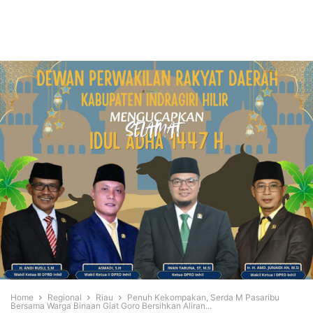
Home
Regional
Riau
Penuh Kekompakan, Serda M Pasaribu
Bersama Warga Binaan Giat Goro Bersihkan Aliran...