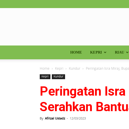
HOME
KEPRI
RIAU
Home
Kepri
Kundur
Peringatan Isra Miraj, Bu
Kepri
Kundur
Peringatan Isra
Serahkan Bant
By
Afrizal Ustadz
-
12/03/2023