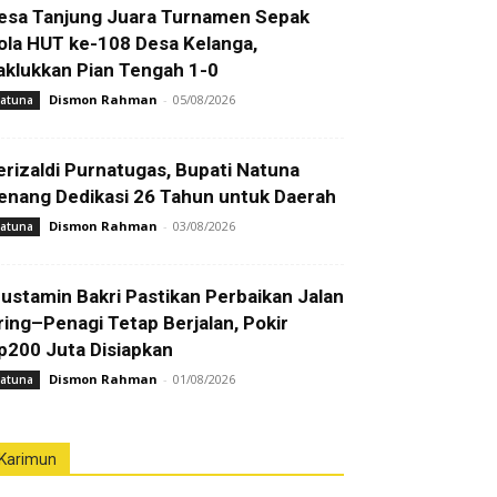
esa Tanjung Juara Turnamen Sepak
ola HUT ke-108 Desa Kelanga,
aklukkan Pian Tengah 1-0
Dismon Rahman
-
05/08/2026
atuna
erizaldi Purnatugas, Bupati Natuna
enang Dedikasi 26 Tahun untuk Daerah
Dismon Rahman
-
03/08/2026
atuna
ustamin Bakri Pastikan Perbaikan Jalan
ring–Penagi Tetap Berjalan, Pokir
p200 Juta Disiapkan
Dismon Rahman
-
01/08/2026
atuna
Karimun