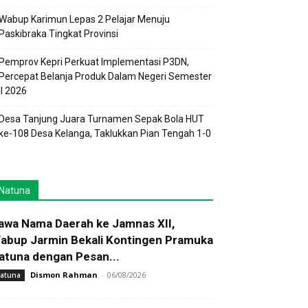
Wabup Karimun Lepas 2 Pelajar Menuju
Paskibraka Tingkat Provinsi
Pemprov Kepri Perkuat Implementasi P3DN,
Percepat Belanja Produk Dalam Negeri Semester
II 2026
Desa Tanjung Juara Turnamen Sepak Bola HUT
ke-108 Desa Kelanga, Taklukkan Pian Tengah 1-0
Natuna
awa Nama Daerah ke Jamnas XII,
abup Jarmin Bekali Kontingen Pramuka
atuna dengan Pesan...
Dismon Rahman
-
06/08/2026
atuna