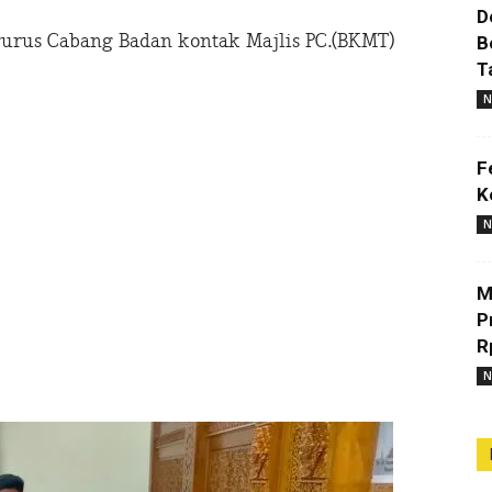
D
urus Cabang Badan kontak Majlis PC.(BKMT)
B
T
N
F
K
N
M
P
R
N