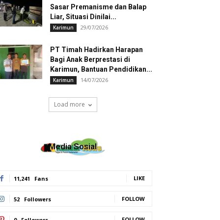
Sasar Premanisme dan Balap
Liar, Situasi Dinilai...
29/07/2026
Karimun
PT Timah Hadirkan Harapan
Bagi Anak Berprestasi di
Karimun, Bantuan Pendidikan...
14/07/2026
Karimun
Load more
Media Sosial
LIKE
11,241
Fans
FOLLOW
52
Followers
FOLLOW
0
Followers