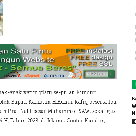
nak-anak yatim piatu se-pulau Kundur
B
leh Bupati Karimun H.Aunur Rafiq beserta Ibu
W
ra mi’raj Nabi besar Muhammad SAW, sekaligus
N
H, Tahun 2023, di Islamic Center Kundur,
N