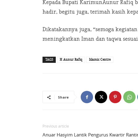
Kepada Bupati KarimunAunur Rafiq b
hadir, begitu juga, terimah kasih ke
Dikatakannya juga, “semoga kegiatan
meningkatkan Iman dan taqwa sesuai
TAGS
H Aunur Rafiq
Islamic Centre
Share
Previous article
Anuar Hasyim Lantik Pengurus Kwartir Ranti