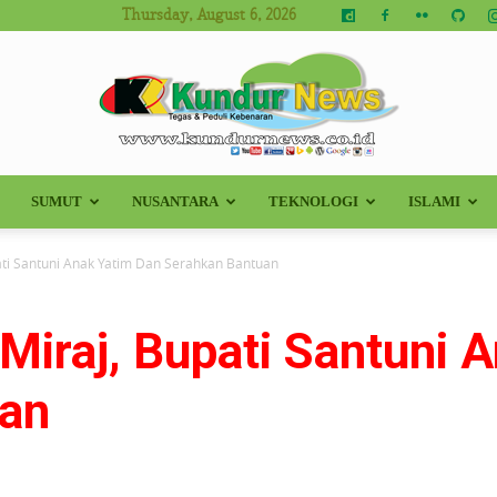
Thursday, August 6, 2026
SUMUT
NUSANTARA
TEKNOLOGI
ISLAMI
Kundur
pati Santuni Anak Yatim Dan Serahkan Bantuan
 Miraj, Bupati Santuni 
News
uan