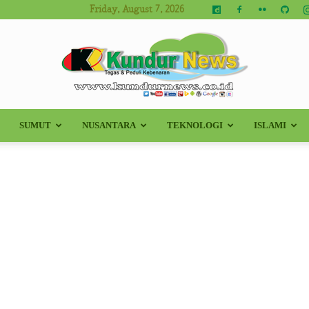
Friday, August 7, 2026
SUMUT
NUSANTARA
TEKNOLOGI
ISLAMI
Kundur
News