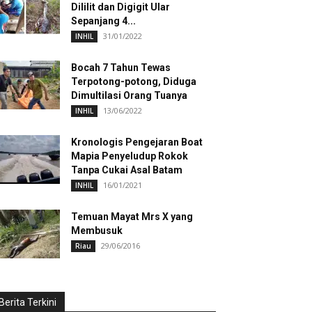
Dililit dan Digigit Ular
Sepanjang 4...
31/01/2022
INHIL
Bocah 7 Tahun Tewas
Terpotong-potong, Diduga
Dimultilasi Orang Tuanya
13/06/2022
INHIL
Kronologis Pengejaran Boat
Mapia Penyeludup Rokok
Tanpa Cukai Asal Batam
16/01/2021
INHIL
Temuan Mayat Mrs X yang
Membusuk
29/06/2016
Riau
Berita Terkini