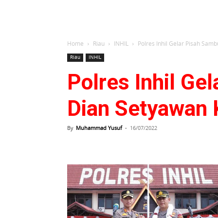
Home
Riau
INHIL
Polres Inhil Gelar Pisah Samb
Riau
INHIL
Polres Inhil Ge
Dian Setyawan
By
Muhammad Yusuf
-
16/07/2022