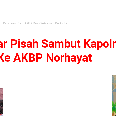
ut Kapolres, Dari AKBP Dian Setyawan Ke AKBP...
lar Pisah Sambut Kapol
 Ke AKBP Norhayat