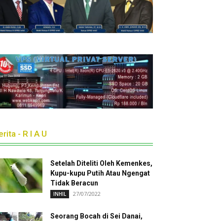
rita - R I A U
Setelah Diteliti Oleh Kemenkes,
Kupu-kupu Putih Atau Ngengat
Tidak Beracun
27/07/2022
INHIL
Seorang Bocah di Sei Danai,